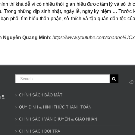
ình thì khá dễ vì có nhiều thời gian hiểu được tâm lý và sở thí
u. Trong những dịp sinh nhật, ngày lễ, ngày kỷ niệm … Trước 
g bạn phải tìm hiểu thân phận, sở thích và tập quán dân tộc c
n Nguyên Quang Minh
:
https://www.youtube.com/channel/
KẾT
CHÍNH SÁCH BẢO MẬT
 5,
QUY ĐỊNH & HÌNH THỨC THANH TOÁN
CHÍNH SÁCH VẬN CHUYỂN & GIAO NHẬN
CHÍNH SÁCH ĐỔI TRẢ