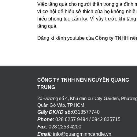
Việc tặng quà cho người thân trong gia đình m
vì cơ hội để hiểu sở thích của họ không nhiề
hiểu phong tục cấm kỵ. Vì vậy trước khi tặn
tặng quà.
Đăng kí kênh youtube của
Công ty TNHH nế
CÔNG TY TNHH NẾN NGUYÊN QUANG
TRUNG
20 Đường số 4, Khu dân cư City Garden, Phường
Quận Gò Vấp, TP.HCM
Giấy ĐKKD số:
0313577740
Phone:
028 6257 9494 / 0942 835715
Fax:
028 2253 4200
Email:
info@quangminhcandle.vn