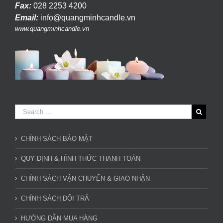
Fax:
028 2253 4200
Email:
info@quangminhcandle.vn
www.quangminhcandle.vn
CHÍNH SÁCH BẢO MẬT
QUY ĐỊNH & HÌNH THỨC THANH TOÁN
CHÍNH SÁCH VẬN CHUYỂN & GIAO NHẬN
CHÍNH SÁCH ĐỔI TRẢ
HƯỚNG DẪN MUA HÀNG