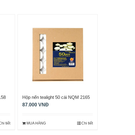
158
Hộp nến tealight 50 cái NQM 2165
87.000
VNĐ
Chi tiết
MUA HÀNG
Chi tiết