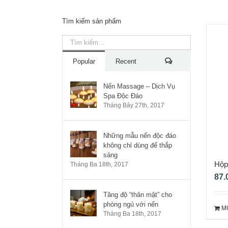
Tìm kiếm sản phẩm
Popular
Recent
Các
Nến Massage – Dịch Vụ
Spa Độc Đáo
bình
Tháng Bảy 27th, 2017
luận
Những mẫu nến độc đáo
không chỉ dùng để thắp
sáng
Hộp
Tháng Ba 18th, 2017
001
87.
Tăng độ “thân mật” cho
phòng ngủ với nến
M
Tháng Ba 18th, 2017