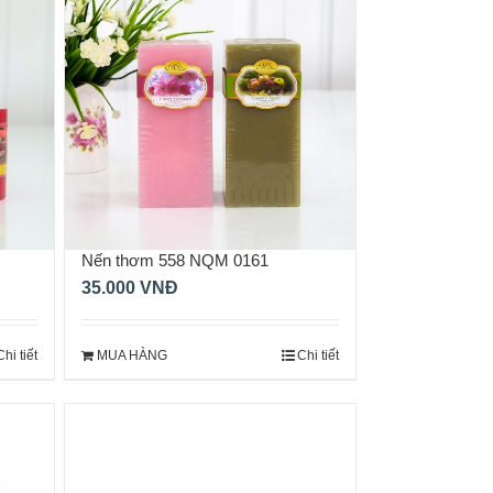
Nến thơm 558 NQM 0161
35.000
VNĐ
Chi tiết
MUA HÀNG
Chi tiết