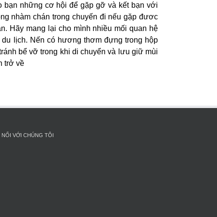
o bạn những cơ hội để gặp gỡ và kết bạn với
hông nhàm chán trong chuyến đi nếu gặp đươc
ạn. Hãy mang lại cho mình nhiều mối quan hệ
ê du lịch. Nến có hương thơm đựng trong hộp
tránh bể vỡ trong khi di chuyển và lưu giữ mùi
 trở về
 NỐI VỚI CHÚNG TÔI