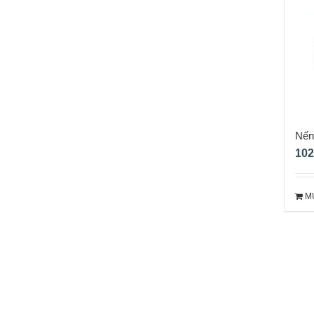
Nến
102
M