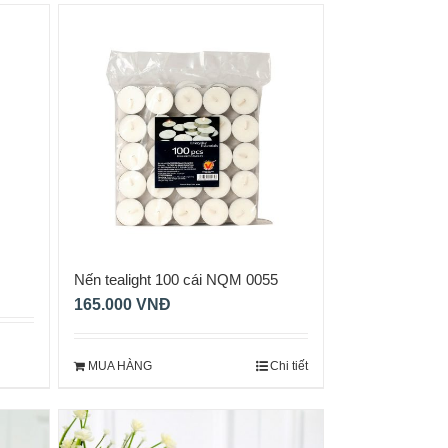
Nến tealight 100 cái NQM 0055
165.000
VNĐ
MUA HÀNG
Chi tiết