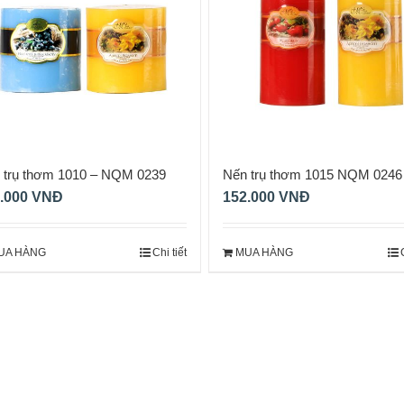
 trụ thơm 1010 – NQM 0239
Nến trụ thơm 1015 NQM 0246
.000
VNĐ
152.000
VNĐ
UA HÀNG
Chi tiết
MUA HÀNG