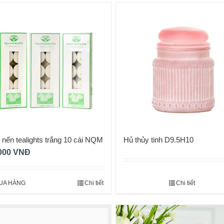
Hủ thủy tinh D9.5H10
nến tealights trắng 10 cái NQM
1
000
VNĐ
Chi tiết
UA HÀNG
Chi tiết