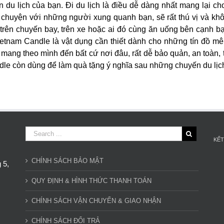
du lịch của bạn. Đi du lịch là điều dễ dàng nhất mang lại ch
chuyện với những người xung quanh bạn, sẽ rất thú vị và k
 trên chuyến bay, trên xe hoặc ai đó cùng ăn uống bên cạnh b
Vietnam Candle là vật dụng cần thiết dành cho những tín đồ m
ể mang theo mình đến bất cứ nơi đâu, rất dễ bảo quản, an toàn, 
le còn dùng để làm quà tặng ý nghĩa sau những chuyến du lịch
KẾT
CHÍNH SÁCH BẢO MẬT
 5,
QUY ĐỊNH & HÌNH THỨC THANH TOÁN
CHÍNH SÁCH VẬN CHUYỂN & GIAO NHẬN
CHÍNH SÁCH ĐỔI TRẢ