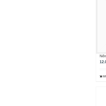
Nến
12.
M