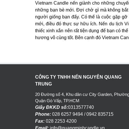
Vietnam Candle nến giành cho những chuyến 
những bạn bè mới. Đợi chờ gì mà không bắt 
người giống bạn đấy. Có thể là cuộc gặp gỡ
mới, điều đó thực sự hữu ích. Nến du lịch 
thiếc xinh xắn nên rất tiện dụng để bạn có th
hương vô cùng tốt. Bên cạnh đó Vietnam Cand
CÔNG TY TNHH NẾN NGUYÊN QUANG
TRUNG
20 Đường số 4, Khu dân cư City Garden, Phường
Quận Gò Vấp, TP.HCM
Giấy ĐKKD số:
0313577740
Phone:
028 6257 9494 / 0942 835715
Fax:
028 2253 4200
Email:
info@quangminhcandle.vn