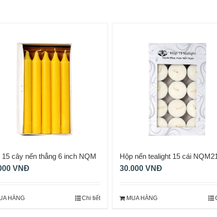
 15 cây nến thẳng 6 inch NQM
Hộp nến tealight 15 cái NQM2
7
000
VNĐ
30.000
VNĐ
UA HÀNG
Chi tiết
MUA HÀNG