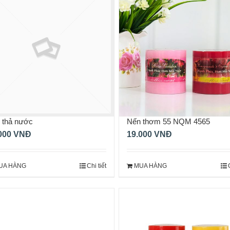
 thả nước
Nến thơm 55 NQM 4565
000
VNĐ
19.000
VNĐ
UA HÀNG
Chi tiết
MUA HÀNG