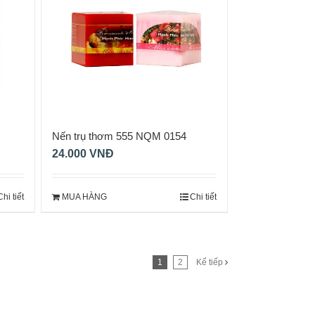
Nến trụ thơm 555 NQM 0154
24.000
VNĐ
Chi tiết
MUA HÀNG
Chi tiết
1
2
Kế tiếp