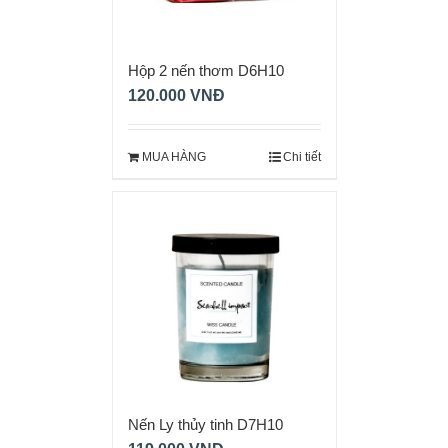
Hộp 2 nến thơm D6H10
NQM 0109
120.000
VNĐ
MUA HÀNG
Chi tiết
Nến Ly thủy tinh D7H10