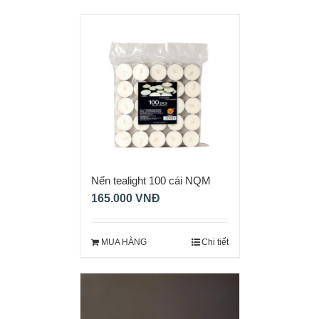
Nến tealight 100 cái NQM
0055
165.000
VNĐ
MUA HÀNG
Chi tiết