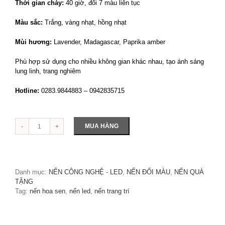
Thời gian cháy:
40 giờ, đổi 7 màu liên tục
Màu sắc:
Trắng, vàng nhạt, hồng nhạt
Mùi hương:
Lavender, Madagascar, Paprika amber
Phù hợp sử dụng cho nhiều không gian khác nhau, tạo ánh sáng
lung linh, trang nghiêm
Hotline:
0283.9844883 – 0942835715
MUA HÀNG
Số
lượng
Danh mục:
NẾN CÔNG NGHỆ - LED
,
NẾN ĐỔI MÀU
,
NẾN QUÀ
TẶNG
Tag:
nến hoa sen
,
nến led
,
nến trang trí