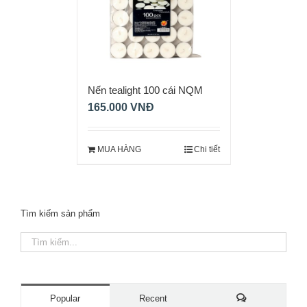
Nến tealight 100 cái NQM
0055
165.000
VNĐ
MUA HÀNG
Chi tiết
Tìm kiếm sản phẩm
Popular
Recent